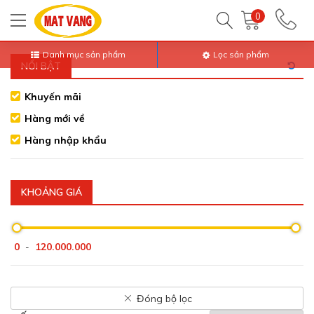
Trang chủ
Tất Cả Sản Phẩm
Đồ Gia Dụng
Bếp gas
0
Danh mục sản phẩm
Lọc sản phẩm
NỔI BẬT
Khuyến mãi
Hàng mới về
Hàng nhập khẩu
KHOẢNG GIÁ
0
120.000.000
-
Đóng bộ lọc