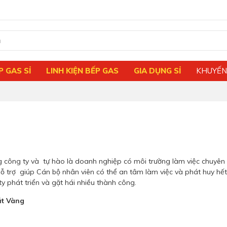
P GAS SỈ
LINH KIỆN BẾP GAS
GIA DỤNG SỈ
KHUYẾN
 công ty và tự hào là doanh nghiệp có môi trường làm việc chuyên 
 hỗ trợ giúp Cán bộ nhân viên có thể an tâm làm việc và phát huy hế
 phát triển và gặt hái nhiều thành công.
ắt Vàng