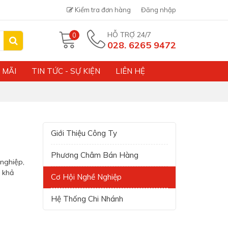
Kiểm tra đơn hàng
Đăng nhập
HỖ TRỢ 24/7
0
028. 6265 9472
 MÃI
TIN TỨC - SỰ KIỆN
LIÊN HỆ
Giới Thiệu Công Ty
Phương Châm Bán Hàng
nghiệp,
t khả
Cơ Hội Nghề Nghiệp
Hệ Thống Chi Nhánh