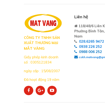
Liên hệ
118/48/6 Liên K
Phường Bình Tân,
Nam
CÔNG TY TNHH SẢN
028.6265 9472
XUẤT THƯƠNG MẠI
0938 226 252
MẮT VÀNG
0988 006 252
Giấy phép kinh doanh
cskh.matvang@gm
số : 0305121834
ngày cấp : 15/08/2007
Đã hoạt động 19 năm