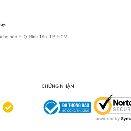
đây:
h hưng hòa B, Q. Bình Tân, TP. HCM
CHỨNG NHẬN