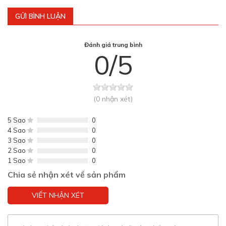
GỬI BÌNH LUẬN
Đánh giá trung bình
0/5
(0 nhận xét)
5 Sao
0
4 Sao
0
3 Sao
0
2 Sao
0
1 Sao
0
Chia sẻ nhận xét về sản phẩm
VIẾT NHẬN XÉT