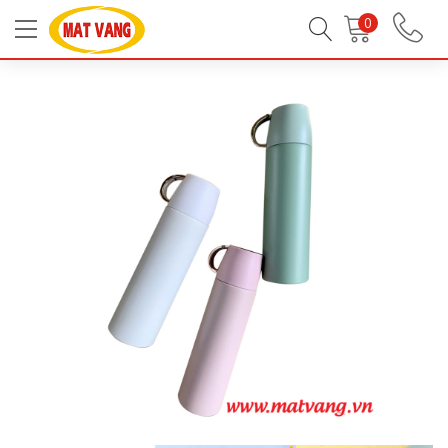
Trang chủ
Tất Cả Sản Phẩm
Đồ Gia Dụng
0
Bình thủy, ca giữ nhiệt