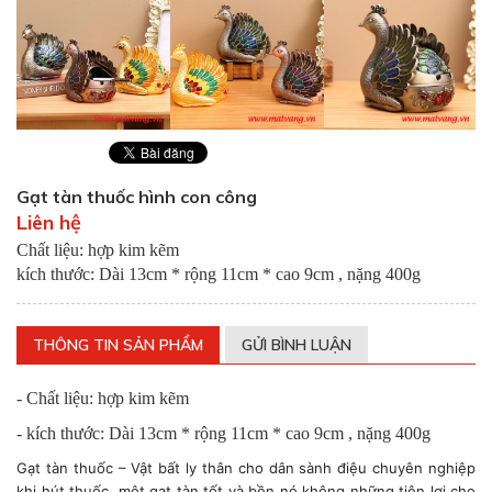
Gạt tàn thuốc hình con công
Liên hệ
Chất liệu: hợp kim kẽm
kích thước: Dài 13cm * rộng 11cm * cao 9cm , nặng 400g
THÔNG TIN SẢN PHẨM
GỬI BÌNH LUẬN
- Chất liệu: hợp kim kẽm
- kích thước: Dài 13cm * rộng 11cm * cao 9cm , nặng 400g
Gạt tàn thuốc – Vật bất ly thân cho dân sành điệu chuyên nghiệp
khi hút thuốc, một gạt tàn tốt và bền nó không những tiện lợi cho