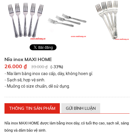
Nĩa inox MAXI HOME
26.000 ₫
39.000 ₫
(-33%)
- Nĩa làm bằng inox cao cấp, dày, không hoen gỉ.
- Sạch sẽ, hợp vệ sinh.
- Muỗng có size chuẩn, dễ sử dụng.
THÔNG TIN SẢN PHẨM
GỬI BÌNH LUẬN
Nĩa inox MAXI HOME được làm bằng inox dày, có tuổi thọ cao, sạch sẽ, sáng
bóng và đảm bảo vệ sinh.