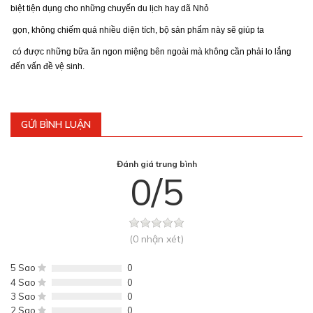
biệt tiện dụng cho những chuyến du lịch hay dã
Nhỏ
gọn, không chiếm quá nhiều diện tích, bộ sản phẩm này sẽ giúp ta
có được những bữa ăn ngon miệng bên ngoài mà không cần phải lo lắng
đến vấn đề vệ sinh.
GỬI BÌNH LUẬN
Đánh giá trung bình
0/5
(0 nhận xét)
5 Sao
0
4 Sao
0
3 Sao
0
2 Sao
0