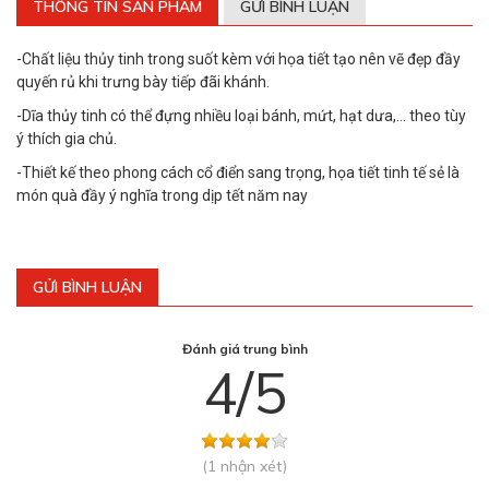
THÔNG TIN SẢN PHẨM
GỬI BÌNH LUẬN
-Chất liệu thủy tinh trong suốt kèm với họa tiết tạo nên vẽ đẹp đầy
quyến rủ khi trưng bày tiếp đãi khánh.
-Dĩa thủy tinh có thể đựng nhiều loại bánh, mứt, hạt dưa,... theo tùy
ý thích gia chủ.
-Thiết kế theo phong cách cổ điển sang trọng, họa tiết tinh tế sẻ là
món quà đầy ý nghĩa trong dịp tết năm nay
GỬI BÌNH LUẬN
Đánh giá trung bình
4/5
(1 nhận xét)