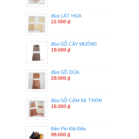
đũa LÁT HOA
22.000 ₫
đũa GỖ CÂY MUỒNG
19.000 ₫
đũa GỖ DỪA
28.000 ₫
đũa GỖ CĂM XE TRƠN
16.000 ₫
Đèn Pin Đội Đầu
99.000 ₫