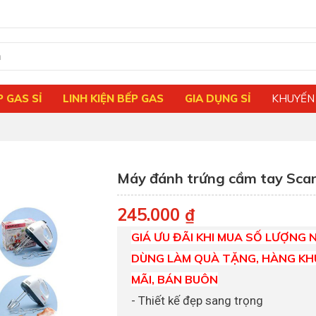
P GAS SỈ
LINH KIỆN BẾP GAS
GIA DỤNG SỈ
KHUYẾN
Má​y đánh trứng cầm tay Scar
245.000 ₫
GIÁ ƯU ĐÃI KHI MUA SỐ LƯỢNG N
DÙNG LÀM QUÀ TẶNG, HÀNG KH
MÃI, BÁN BUÔN
- Thiết kế đẹp sang trọng