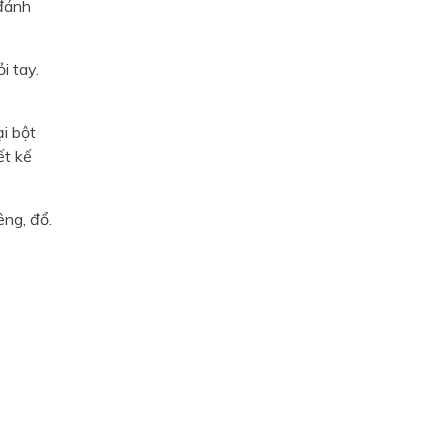
 đánh
i tay.
i bột
ết kế
êng, đổ.