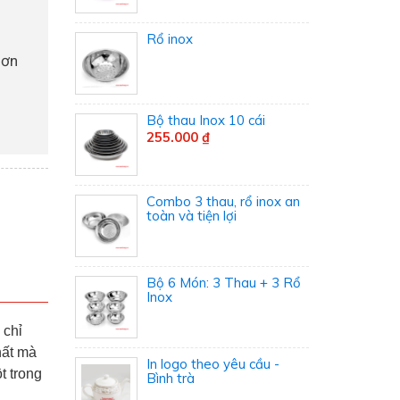
Rổ inox
hơn
Bộ thau Inox 10 cái
255.000 ₫
Combo 3 thau, rổ inox an
toàn và tiện lợi
Bộ 6 Món: 3 Thau + 3 Rổ
Inox
 chỉ
hất mà
In logo theo yêu cầu -
t trong
Bình trà