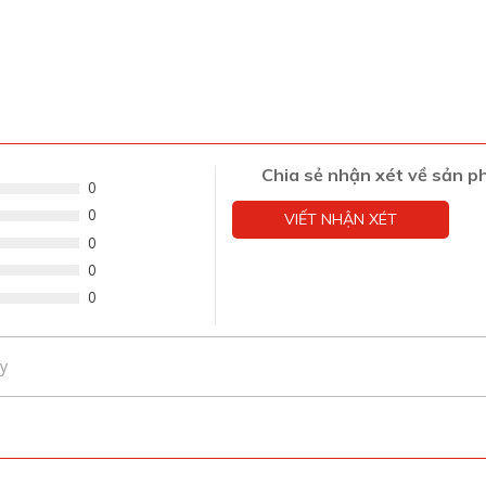
Chia sẻ nhận xét về sản 
0
0
VIẾT NHẬN XÉT
0
0
0
y