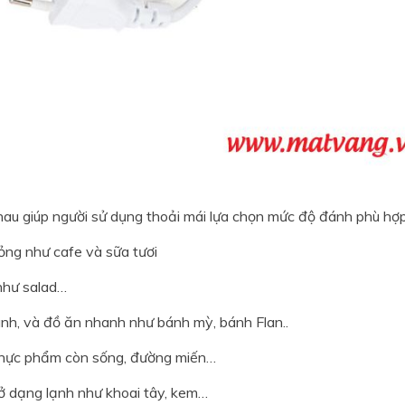
au giúp người sử dụng thoải mái lựa chọn mức độ đánh phù hợ
ỏng như cafe và sữa tươi
như salad…
nh, và đồ ăn nhanh như bánh mỳ, bánh Flan..
 thực phẩm còn sống, đường miến…
ở dạng lạnh như khoai tây, kem…