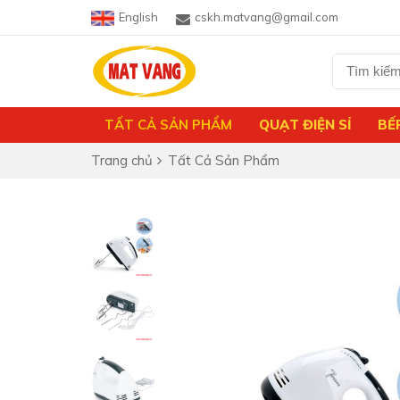
English
cskh.matvang@gmail.com
TẤT CẢ SẢN PHẨM
QUẠT ĐIỆN SỈ
BẾ
Trang chủ
Tất Cả Sản Phẩm