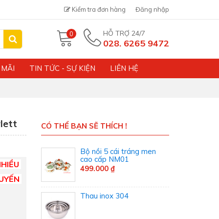
Kiểm tra đơn hàng
Đăng nhập
HỖ TRỢ 24/7
0
028. 6265 9472
 MÃI
TIN TỨC - SỰ KIỆN
LIÊN HỆ
lett
CÓ THỂ BẠN SẼ THÍCH !
Bộ nồi 5 cái tráng men
cao cấp NM01
HIỀU 
499.000 ₫
UYẾN 
Thau inox 304