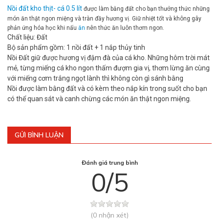
Nồi đất kho thịt- cá 0.5 lít
được làm bằng đất cho bạn thưởng thức những
món ăn thật ngon miệng và tràn đầy hương vị. Giữ nhiệt tốt và không gây
phản ứng hóa học khi nấu
ăn
nên thức ăn luôn thơm ngon.
Chất liệu: Đất
Bộ sản phẩm gồm: 1 nồi đất + 1 nắp thủy tinh
Nồi Đất giữ được hương vị đậm đà của cá kho. Những hôm trời mát
mẻ, từng miếng cá kho ngon thấm đượm gia vị, thơm lừng ăn cùng
với miếng cơm trắng ngọt lành thì không còn gì sánh bằng
Nồi được làm bằng đất và có kèm theo nắp kín trong suốt cho bạn
có thể quan sát và canh chừng các món ăn thật ngon miệng.
GỬI BÌNH LUẬN
Đánh giá trung bình
0/5
(0 nhận xét)