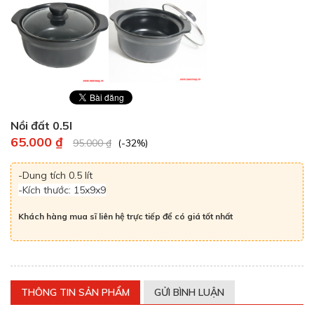
Nồi đất 0.5l
65.000 ₫
95.000 ₫
(-32%)
-Dung tích 0.5 lít
-Kích thước: 15x9x9
Khách hàng mua sĩ liên hệ trực tiếp để có giá tốt nhất
THÔNG TIN SẢN PHẨM
GỬI BÌNH LUẬN