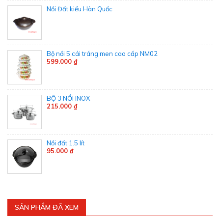
Nồi Đất kiểu Hàn Quốc
Bộ nồi 5 cái tráng men cao cấp NM02
599.000 ₫
BỘ 3 NỒI INOX
215.000 ₫
Nồi đất 1.5 lít
95.000 ₫
SẢN PHẨM ĐÃ XEM