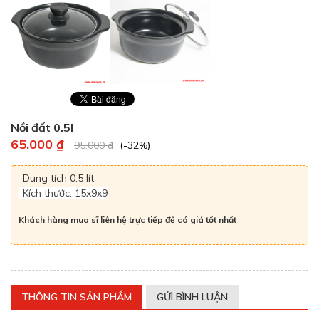
Nồi đất 0.5l
65.000 ₫
95.000 ₫
(-32%)
-Dung tích 0.5 lít
-Kích thước: 15x9x9
Khách hàng mua sĩ liên hệ trực tiếp để có giá tốt nhất
THÔNG TIN SẢN PHẨM
GỬI BÌNH LUẬN