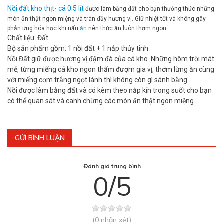
Nồi đất kho thịt- cá 0.5 lít
được làm bằng đất cho bạn thưởng thức những
món ăn thật ngon miệng và tràn đầy hương vị. Giữ nhiệt tốt và không gây
phản ứng hóa học khi nấu
ăn
nên thức ăn luôn thơm ngon.
Chất liệu: Đất
Bộ sản phẩm gồm: 1 nồi đất + 1 nắp thủy tinh
Nồi Đất giữ được hương vị đậm đà của cá kho. Những hôm trời mát
mẻ, từng miếng cá kho ngon thấm đượm gia vị, thơm lừng ăn cùng
với miếng cơm trắng ngọt lành thì không còn gì sánh bằng
Nồi được làm bằng đất và có kèm theo nắp kín trong suốt cho bạn
có thể quan sát và canh chừng các món ăn thật ngon miệng.
GỬI BÌNH LUẬN
Đánh giá trung bình
0/5
(0 nhận xét)