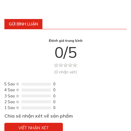
GỬI BÌNH LUẬN
Đánh giá trung bình
0/5
(0 nhận xét)
5 Sao
0
4 Sao
0
3 Sao
0
2 Sao
0
1 Sao
0
Chia sẻ nhận xét về sản phẩm
VIẾT NHẬN XÉT