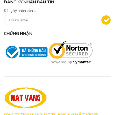
ĐĂNG KÝ NHẬN BẢN TIN
Đăng ký nhận bản tin
CHỨNG NHẬN
MẮT VÀNG
CÔNG TY TNHH SẢN XUẤT THƯƠNG MẠI