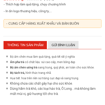
- Thích hợp làm quà tặng, chạy chương trình
- In ấn logo thương hiệu, công ty,...
- CUNG CẤP HÀNG XUẤT KHẨU VÀ BÁN BUÔN
THÔNG TIN SẢN PHẨM
GỬI BÌNH LUẬN
Bộ ấm chén mua làm quà tặng, quà tết rất ý nghĩa
Ấm pha trà
có chất liệu: sứ cao cấp, men bóng đẹp
Bộ ấm chén uống trà
sang trọng, quý phái, an toàn cho sức khỏe.
Bộ tách trà,
hình thức trang nhã.
Họa tiết: hoa trên nền sứ trắng cực đẹp và sang trọng.
Không chứa các chất gây hại cho sức khỏe.
Dùng hãm trà khô, các loại hảo trà, Ô Long… mà không làm
mất mùi vị, giữ hương tốt cho trà.