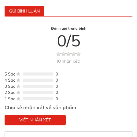
GỬI BÌNH LUẬN
Đánh giá trung bình
0/5
(0 nhận xét)
5 Sao
0
4 Sao
0
3 Sao
0
2 Sao
0
1 Sao
0
Chia sẻ nhận xét về sản phẩm
VIẾT NHẬN XÉT