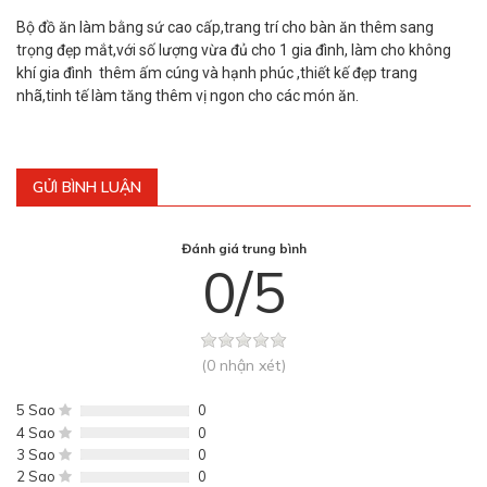
Bộ đồ ăn làm bằng sứ cao cấp,trang trí cho bàn ăn thêm sang
trọng đẹp mắt,với số lượng vừa đủ cho 1 gia đình, làm cho không
khí gia đình thêm ấm cúng và hạnh phúc ,thiết kế đẹp trang
nhã,tinh tế làm tăng thêm vị ngon cho các món ăn.
GỬI BÌNH LUẬN
Đánh giá trung bình
0/5
(0 nhận xét)
5 Sao
0
4 Sao
0
3 Sao
0
2 Sao
0