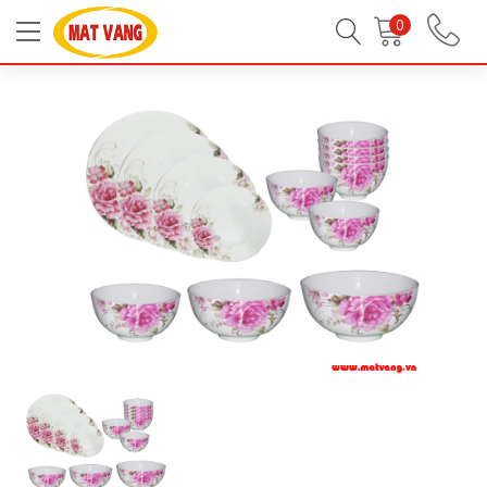
Trang chủ
Tất Cả Sản Phẩm
Sản Phẩm Sứ
0
Bộ tô chén sứ cao cấp