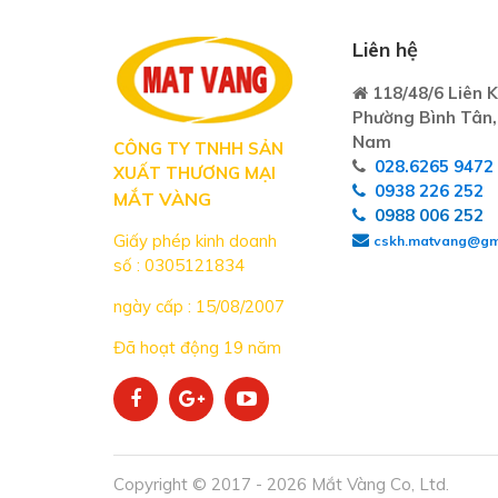
Liên hệ
118/48/6 Liên K
Phường Bình Tân,
Nam
CÔNG TY TNHH SẢN
028.6265 9472
XUẤT THƯƠNG MẠI
0938 226 252
MẮT VÀNG
0988 006 252
Giấy phép kinh doanh
cskh.matvang@gm
số : 0305121834
ngày cấp : 15/08/2007
Đã hoạt động 19 năm
Copyright © 2017 - 2026 Mắt Vàng Co, Ltd.