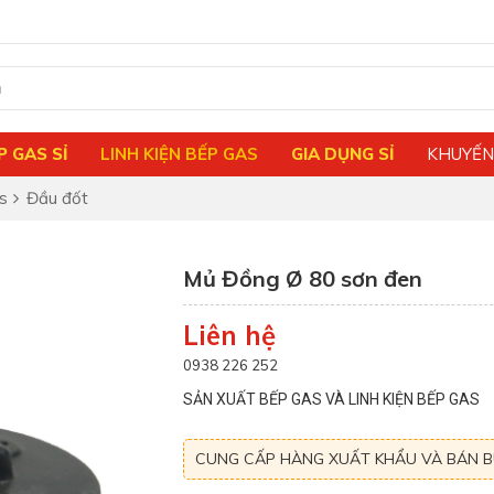
P GAS SỈ
LINH KIỆN BẾP GAS
GIA DỤNG SỈ
KHUYẾN
s
Đầu đốt
Mủ Đồng Ø 80 sơn đen
Liên hệ
0938 226 252
SẢN XUẤT BẾP GAS VÀ LINH KIỆN BẾP GAS
CUNG CẤP HÀNG XUẤT KHẨU VÀ BÁN 