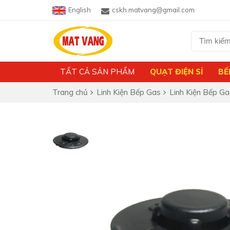
English
cskh.matvang@gmail.com
TẤT CẢ SẢN PHẨM
QUẠT ĐIỆN SỈ
BẾ
Trang chủ
Linh Kiện Bếp Gas
Linh Kiện Bếp Ga