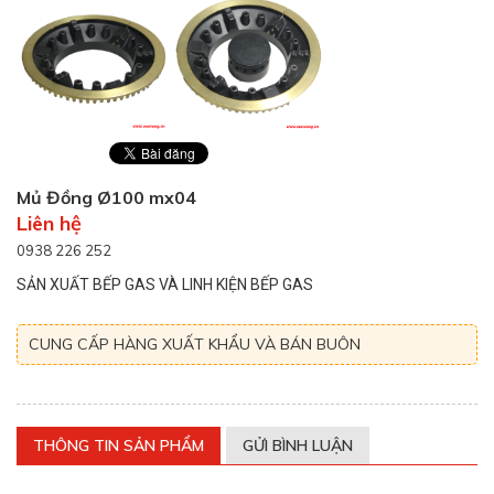
Mủ Đồng Ø100 mx04
Liên hệ
0938 226 252
SẢN XUẤT BẾP GAS VÀ LINH KIỆN BẾP GAS
CUNG CẤP HÀNG XUẤT KHẨU VÀ BÁN BUÔN
THÔNG TIN SẢN PHẨM
GỬI BÌNH LUẬN