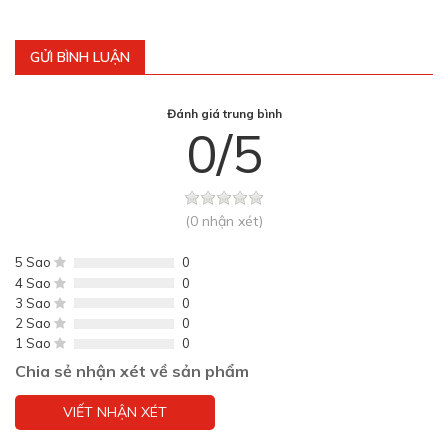
GỬI BÌNH LUẬN
Đánh giá trung bình
0/5
(0 nhận xét)
5 Sao
0
4 Sao
0
3 Sao
0
2 Sao
0
1 Sao
0
Chia sẻ nhận xét về sản phẩm
VIẾT NHẬN XÉT