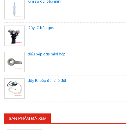
Kim sứ dài bếp mini
Dây IC bếp gas
điếu bếp gas mini hộp
dây IC bếp đôi 2 lò đốt
SẢN PHẨM ĐÃ XEM