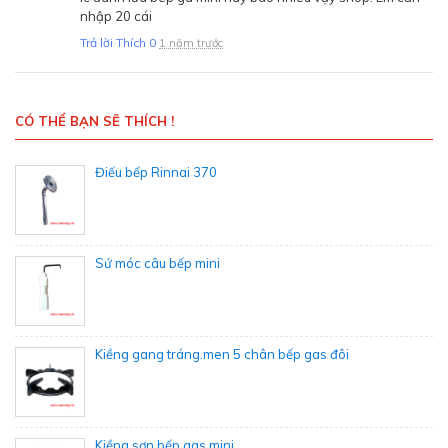
nhập 20 cái
Trả lời
Thích
0
1 năm trước
CÓ THỂ BẠN SẼ THÍCH !
Điếu bếp Rinnai 370
Sứ móc câu bếp mini
Kiềng gang tráng.men 5 chân bếp gas đôi
Kiềng sơn bếp gas mini