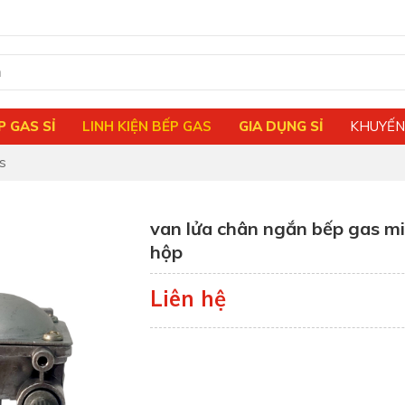
P GAS SỈ
LINH KIỆN BẾP GAS
GIA DỤNG SỈ
KHUYẾN
s
van lửa chân ngắn bếp gas mi
hộp
Liên hệ