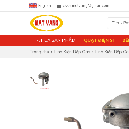
English
cskh.matvang@gmail.com
TẤT CẢ SẢN PHẨM
QUẠT ĐIỆN SỈ
BẾ
Trang chủ
Linh Kiện Bếp Gas
Linh Kiện Bếp Ga