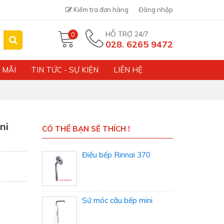
Kiểm tra đơn hàng
Đăng nhập
HỖ TRỢ 24/7
0
028. 6265 9472
 MÃI
TIN TỨC - SỰ KIỆN
LIÊN HỆ
ni
CÓ THỂ BẠN SẼ THÍCH !
Điếu bếp Rinnai 370
Sứ móc câu bếp mini