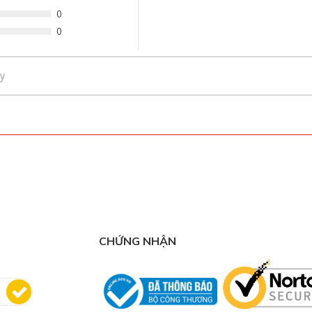
0
0
y
CHỨNG NHẬN