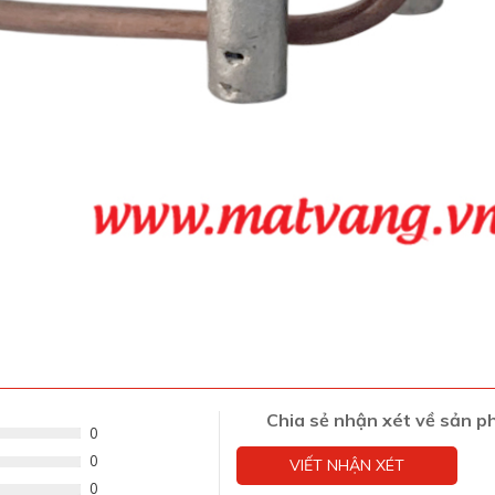
Chia sẻ nhận xét về sản 
0
0
VIẾT NHẬN XÉT
0