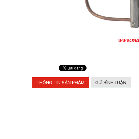
THÔNG TIN SẢN PHẨM
GỬI BÌNH LUẬN