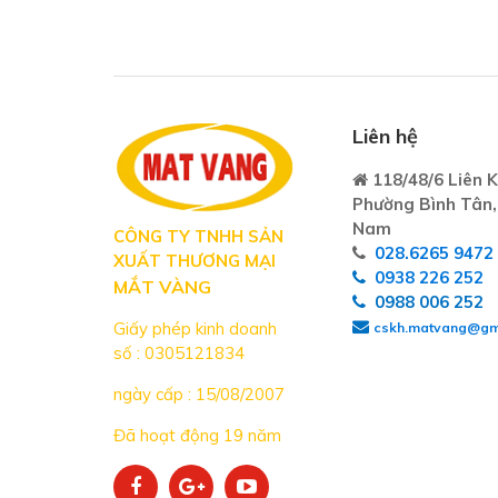
Liên hệ
118/48/6 Liên K
Phường Bình Tân,
Nam
CÔNG TY TNHH SẢN
028.6265 9472
XUẤT THƯƠNG MẠI
0938 226 252
MẮT VÀNG
0988 006 252
Giấy phép kinh doanh
cskh.matvang@gm
số : 0305121834
ngày cấp : 15/08/2007
Đã hoạt động 19 năm