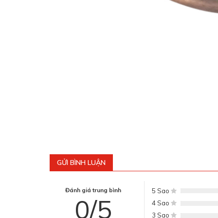
GỬI BÌNH LUẬN
Đánh giá trung bình
5 Sao
0/5
4 Sao
3 Sao