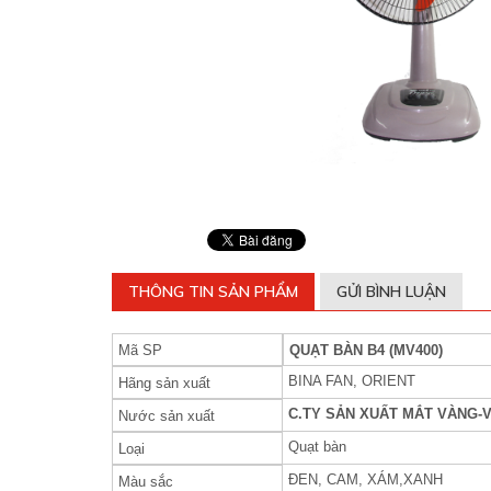
THÔNG TIN SẢN PHẨM
GỬI BÌNH LUẬN
Mã SP
QUẠT BÀN B4 (MV400)
BINA FAN, ORIENT
Hãng sản xuất
C.TY SẢN XUẤT MẮT VÀNG-
Nước sản xuất
Quạt bàn
Loại
ĐEN, CAM, XÁM,XANH
Màu sắc