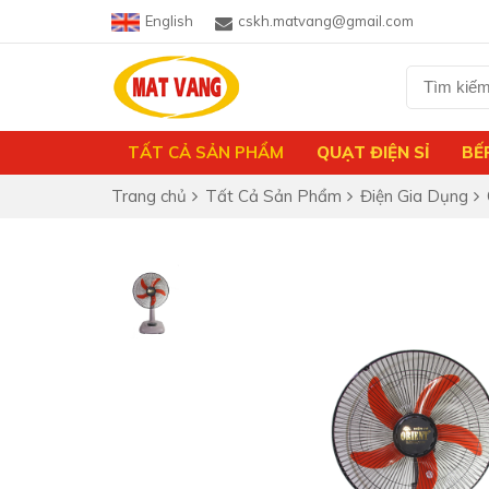
English
cskh.matvang@gmail.com
TẤT CẢ SẢN PHẨM
QUẠT ĐIỆN SỈ
BẾ
Trang chủ
Tất Cả Sản Phẩm
Điện Gia Dụng