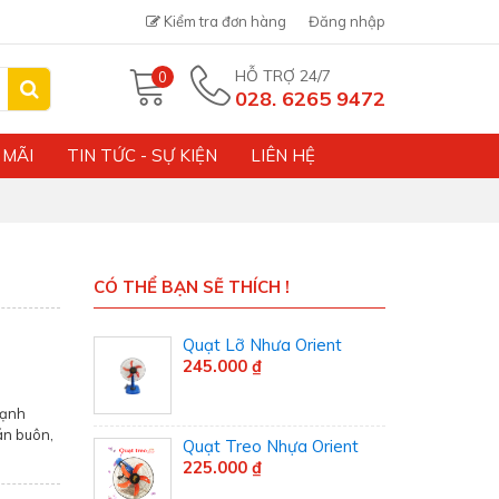
Kiểm tra đơn hàng
Đăng nhập
HỖ TRỢ 24/7
0
028. 6265 9472
 MÃI
TIN TỨC - SỰ KIỆN
LIÊN HỆ
CÓ THỂ BẠN SẼ THÍCH !
Quạt Lỡ Nhưa Orient
245.000 ₫
cạnh
án buôn,
Quạt Treo Nhựa Orient
225.000 ₫