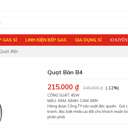
P GAS SỈ
LINH KIỆN BẾP GAS
GIA DỤNG SỈ
KHUYẾN
Quạt điện
Quạt Bàn B4
215.000 ₫
245.000 ₫
(-12%)
CÔNG SUẤT: 45W
MÀU: XÁM, XANH, CAM, ĐEN
Hàng được Công TY sản xuất độc quyền . Giá 
tranh, đặc biệt nhiều ưu đãi cho khách muốn b
phân phối