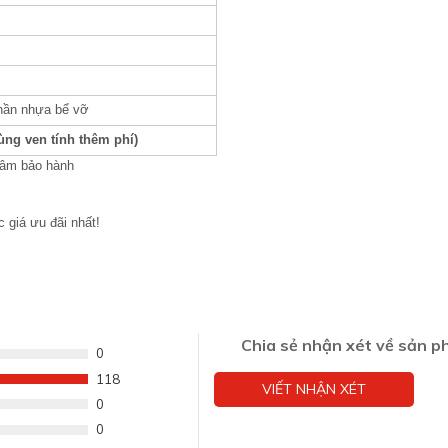
phần nhựa bể vỡ
ùng ven tính thêm phí)
tâm bảo hành
 giá ưu đãi nhất!
Chia sẻ nhận xét về sản 
0
118
VIẾT NHẬN XÉT
0
0