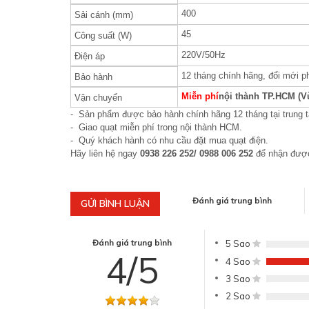
400
Sải cánh (mm)
45
Công suất (W)
220V/50Hz
Điện áp
12 tháng chính hãng, đổi mới 
Bảo hành
Miễn phí
nội thành TP.HCM (V
Vận chuyển
- Sản phẩm được bảo hành chính hãng 12 tháng tại trung 
-
Giao quạt miễn phí trong nội thành HCM.
- Quý khách hành có nhu cầu đặt mua quạt điện.
Hãy liên hệ ngay
0938 226 252/ 0988 006 252
để nhận được
Đánh giá trung bình
GỬI BÌNH LUẬN
Đánh giá trung bình
5 Sao
4/5
4 Sao
3 Sao
2 Sao