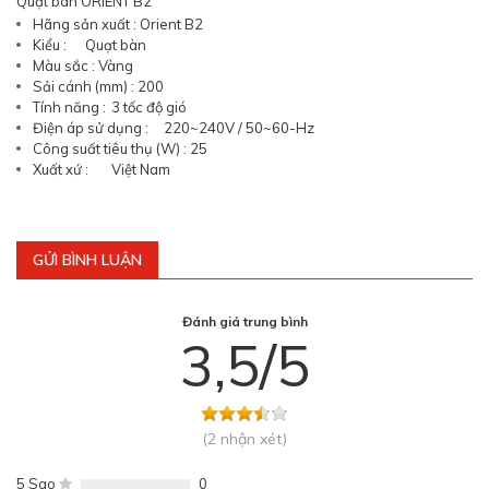
Quạt bàn ORIENT B2
Hãng sản xuất : Orient B2
Kiểu :
Quạt bàn
Màu sắc :
Vàng
Sải cánh (mm) :
	2
00
Tính năng :
	3
tốc độ gió
Điện áp sử dụng :
220~240V / 50~60-Hz
Công suất tiêu thụ (W) :
	2
5
Xuất xứ :
	Việt Nam
GỬI BÌNH LUẬN
Đánh giá trung bình
3,5/5
(2 nhận xét)
5 Sao
0