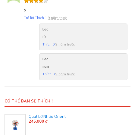
y
Trả lời
Thích
1
9 năm trước
Loc
iô
Thích
0
9 năm trước
Loc
iiuiii
Thích
0
9 năm trước
CÓ THỂ BẠN SẼ THÍCH !
Quạt Lỡ Nhưa Orient
245.000 ₫