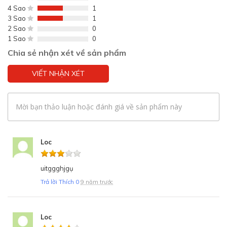
4 Sao
1
3 Sao
1
2 Sao
0
1 Sao
0
Chia sẻ nhận xét về sản phẩm
VIẾT NHẬN XÉT
Mời bạn thảo luận hoặc đánh giá về sản phẩm này
Loc
uitggghjgụ
Trả lời
Thích
0
9 năm trước
Loc