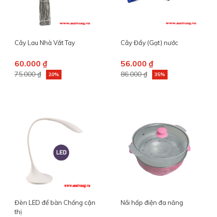
Cây Lau Nhà Vắt Tay
Cây Đẩy (Gạt) nước
60.000 ₫
56.000 ₫
75.000 ₫
86.000 ₫
20%
35%
Đèn LED để bàn Chống cận
Nồi hấp điện đa năng
thị