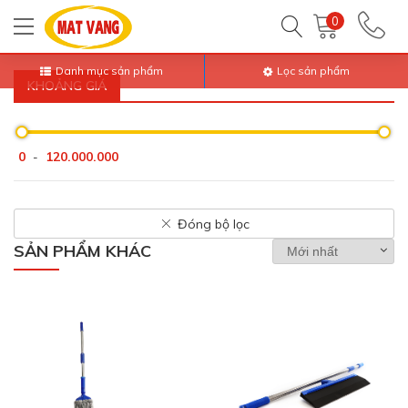
Trang chủ
Tất Cả Sản Phẩm
Điện Gia Dụng
Sản phẩm khác
0
Danh mục sản phẩm
Lọc sản phẩm
KHOẢNG GIÁ
0
120.000.000
-
Đóng bộ lọc
SẢN PHẨM KHÁC