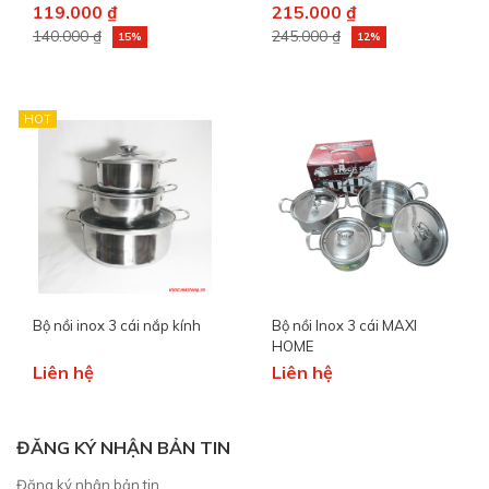
119.000 ₫
215.000 ₫
140.000 ₫
245.000 ₫
15%
12%
HOT
Bộ nồi inox 3 cái nắp kính
Bộ nồi Inox 3 cái MAXI
HOME
Liên hệ
Liên hệ
ĐĂNG KÝ NHẬN BẢN TIN
Đăng ký nhận bản tin