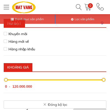
Trang chủ
Tất Cả Sản Phẩm
Dụng Cụ Nhà Bếp
Xoong, nồi Inox
0
Danh mục sản phẩm
Lọc sản phẩm
NỔI BẬT
Khuyến mãi
Hàng mới về
Hàng nhập khẩu
KHOẢNG GIÁ
0
120.000.000
-
Đóng bộ lọc