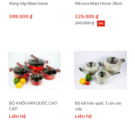
Xửng hấp Maxi home
Nồi inox Maxi Home 28cm
399.000 ₫
225.000 ₫
245.000 ₫
8%
BỘ 4 NỒI HÀN QUỐC CAO
Bộ nồi hàn quốc 3 cái cao
CẤP
cấp
Liên hệ
Liên hệ