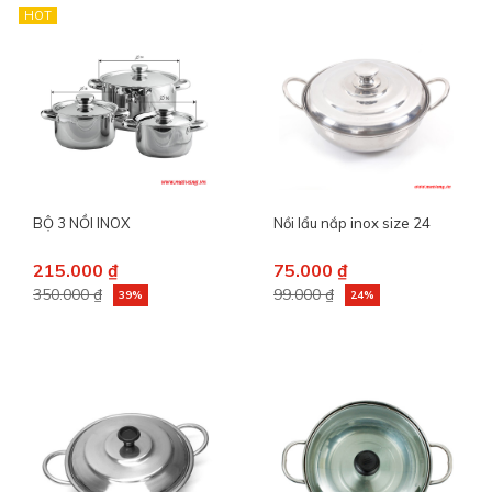
HOT
BỘ 3 NỒI INOX
Nồi lẩu nắp inox size 24
215.000 ₫
75.000 ₫
350.000 ₫
99.000 ₫
39%
24%