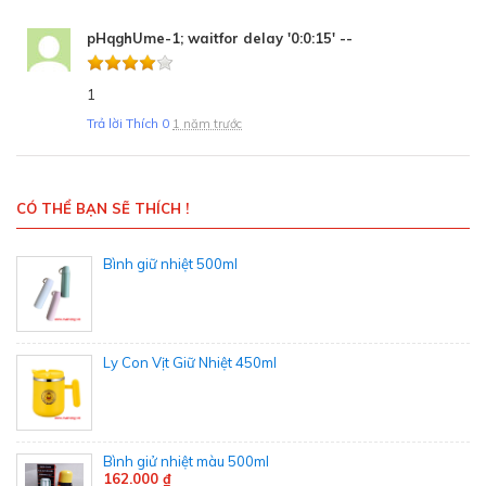
pHqghUme-1; waitfor delay '0:0:15' --
1
Trả lời
Thích
0
1 năm trước
CÓ THỂ BẠN SẼ THÍCH !
Bình giữ nhiệt 500ml
Ly Con Vịt Giữ Nhiệt 450ml
Bình giử nhiệt màu 500ml
162.000 ₫