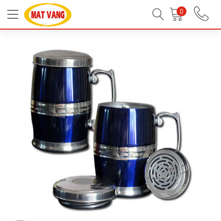
Trang chủ
Tất Cả Sản Phẩm
Đồ Gia Dụng
0
Bình thủy, ca giữ nhiệt