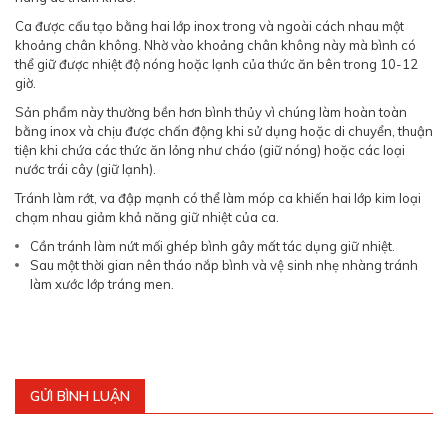
Ca được cấu tạo bằng hai lớp inox trong và ngoài cách nhau một
khoảng chân không. Nhờ vào khoảng chân không này mà bình có
thể giữ được nhiệt độ nóng hoặc lạnh của thức ăn bên trong 10-12
giờ.
Sản phẩm này thường bền hơn bình thủy vì chúng làm hoàn toàn
bằng inox và chịu được chấn động khi sử dụng hoặc di chuyển, thuận
tiện khi chứa các thức ăn lỏng như cháo (giữ nóng) hoặc các loại
nước trái cây (giữ lạnh).
Tránh làm rớt, va đập mạnh có thể làm móp ca khiến hai lớp kim loại
chạm nhau giảm khả năng giữ nhiệt của ca.
Cần tránh làm nứt mối ghép bình gây mất tác dụng giữ nhiệt.
Sau một thời gian nên tháo nắp bình và vệ sinh nhẹ nhàng tránh
làm xước lớp tráng men.
GỬI BÌNH LUẬN