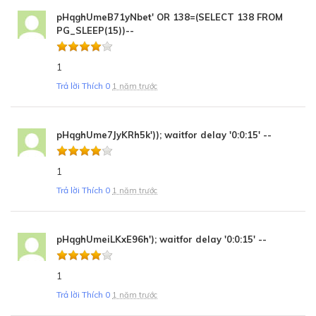
pHqghUmeB71yNbet' OR 138=(SELECT 138 FROM
PG_SLEEP(15))--
1
Trả lời
Thích
0
1 năm trước
pHqghUme7JyKRh5k')); waitfor delay '0:0:15' --
1
Trả lời
Thích
0
1 năm trước
pHqghUmeiLKxE96h'); waitfor delay '0:0:15' --
1
Trả lời
Thích
0
1 năm trước