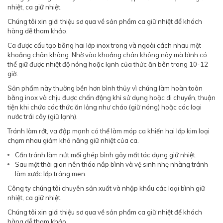
nhiệt, ca giữ nhiệt.
Chúng tôi xin giới thiệu sơ qua về sản phẩm ca giữ nhiệt để khách
hàng dễ tham khảo.
Ca được cấu tạo bằng hai lớp inox trong và ngoài cách nhau một
khoảng chân không. Nhờ vào khoảng chân không này mà bình có
thể giữ được nhiệt độ nóng hoặc lạnh của thức ăn bên trong 10-12
giờ.
Sản phẩm này thường bền hơn bình thủy vì chúng làm hoàn toàn
bằng inox và chịu được chấn động khi sử dụng hoặc di chuyển, thuận
tiện khi chứa các thức ăn lỏng như cháo (giữ nóng) hoặc các loại
nước trái cây (giữ lạnh).
Tránh làm rớt, va đập mạnh có thể làm móp ca khiến hai lớp kim loại
chạm nhau giảm khả năng giữ nhiệt của ca.
Cần tránh làm nứt mối ghép bình gây mất tác dụng giữ nhiệt.
Sau một thời gian nên tháo nắp bình và vệ sinh nhẹ nhàng tránh
làm xước lớp tráng men.
Công ty chúng tôi chuyên sản xuất và nhập khẩu các loại bình giữ
nhiệt, ca giữ nhiệt.
Chúng tôi xin giới thiệu sơ qua về sản phẩm ca giữ nhiệt để khách
hàng dễ tham khảo.