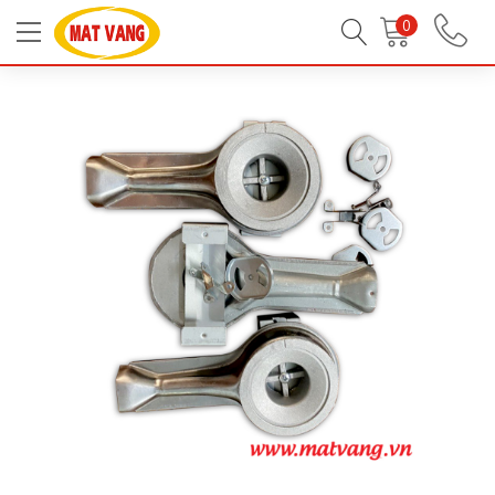
Trang chủ
Linh Kiện Bếp Gas
Linh Kiện Bếp Gas
0
Nút, vành, chân, phụ kiện khác