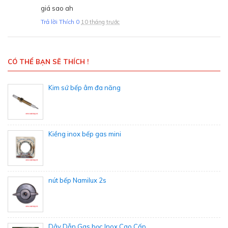
giá sao ah
Trả lời
Thích
0
10 tháng trước
CÓ THỂ BẠN SẼ THÍCH !
Kim sứ bếp âm đa năng
Kiềng inox bếp gas mini
nút bếp Namilux 2s
Dây Dẫn Gas bọc Inox Cao Cấp