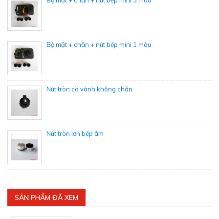
Bộ mặt + chân + nút bếp mini 3 màu
Bộ mặt + chân + nút bếp mini 1 màu
Nút tròn có vành không chân
Nút tròn lớn bếp âm
SẢN PHẨM ĐÃ XEM