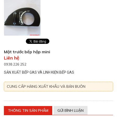
Mặt trước bếp hộp mini
Liên hệ
0938 226 252
SẢN XUẤT BẾP GAS VÀ LINH KIỆN BẾP GAS
CUNG CẤP HÀNG XUẤT KHẨU VÀ BÁN BUÔN
THÔNG TIN SẢN PHẨM
GỬI BÌNH LUẬN