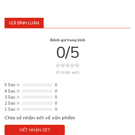
GỬI BÌNH LUẬN
Đánh giá trung bình
0/5
(0 nhận xét)
5 Sao
0
4 Sao
0
3 Sao
0
2 Sao
0
1 Sao
0
Chia sẻ nhận xét về sản phẩm
VIẾT NHẬN XÉT