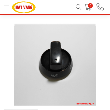
Trang chủ
Linh Kiện Bếp Gas
Linh Kiện Bếp Gas
0
Nút, vành, chân, phụ kiện khác