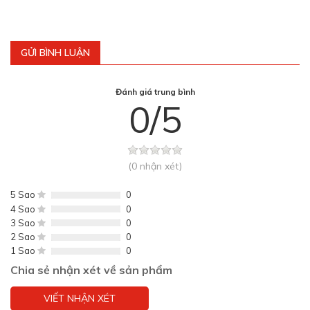
GỬI BÌNH LUẬN
Đánh giá trung bình
0/5
(0 nhận xét)
5 Sao
0
4 Sao
0
3 Sao
0
2 Sao
0
1 Sao
0
Chia sẻ nhận xét về sản phẩm
VIẾT NHẬN XÉT