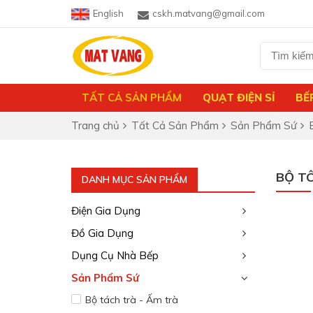
English
cskh.matvang@gmail.com
TẤT CẢ SẢN PHẨM
QUẠT ĐIỆN SỈ
BẾ
Trang chủ
Tất Cả Sản Phẩm
Sản Phẩm Sứ
BỘ T
DANH MỤC SẢN PHẨM
Điện Gia Dụng
Đồ Gia Dụng
Dụng Cụ Nhà Bếp
Sản Phẩm Sứ
Bộ tách trà - Ấm trà