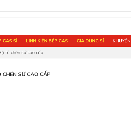
P GAS SỈ
LINH KIỆN BẾP GAS
GIA DỤNG SỈ
KHUYẾN
Bộ tô chén sứ cao cấp
Ô CHÉN SỨ CAO CẤP