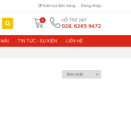
Kiểm tra đơn hàng
Đăng nhập
HỖ TRỢ 24/7
0
028. 6265 9472
 MÃI
TIN TỨC - SỰ KIỆN
LIÊN HỆ