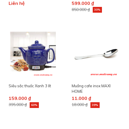
Liên hệ
599.000 ₫
850.000 ₫
30%
Siêu sắc thuốc Xanh 3 lít
Muổng cafe inox MAXI
HOME
159.000 ₫
11.000 ₫
395.000 ₫
18.000 ₫
60%
39%