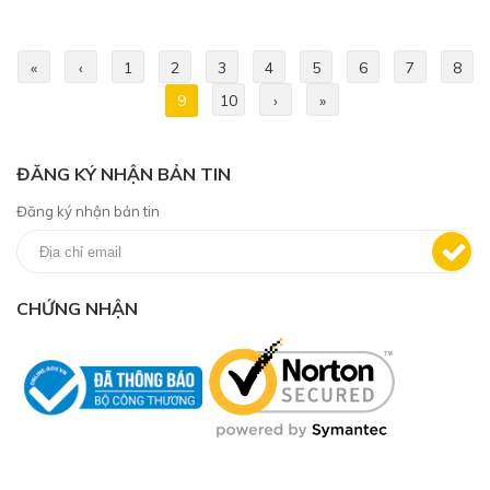
«
‹
1
2
3
4
5
6
7
8
9
10
›
»
ĐĂNG KÝ NHẬN BẢN TIN
Đăng ký nhận bản tin
CHỨNG NHẬN