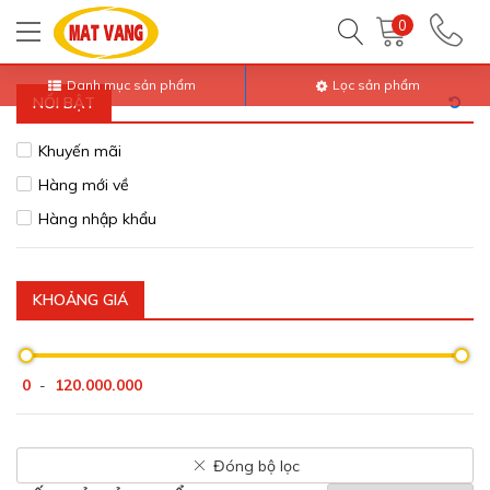
Trang chủ
Tất Cả Sản Phẩm
0
Danh mục sản phẩm
Lọc sản phẩm
NỔI BẬT
Khuyến mãi
Hàng mới về
Hàng nhập khẩu
KHOẢNG GIÁ
0
120.000.000
-
Đóng bộ lọc